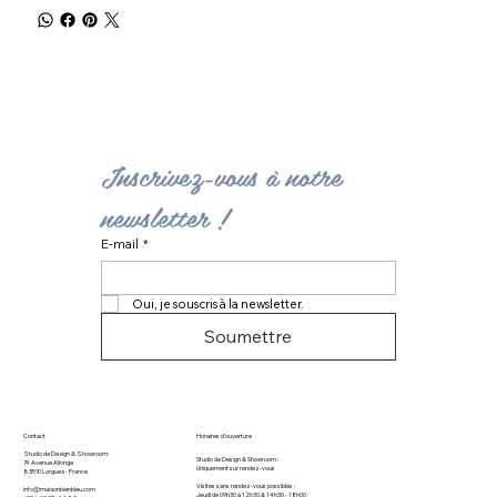
Inscrivez-vous à notre 
newsletter ! 
E-mail
*
Oui, je souscris à la newsletter.
Soumettre
Contact
Horaires d'ouverture
Studio de Design & Showroom:
Studio de Design & Showroom :
74 Avenue Allonge
Uniquement sur rendez-vous
83510 Lorgues​ - France
Visites sans rendez-vous possibles :
info@maisonbienbleu.com
Jeudi de 09h30 à 12h30 & 14h30 - 18h00