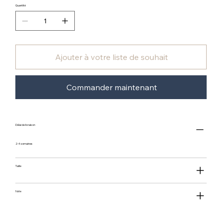
Quantité
Ajouter à votre liste de souhait
Commander maintenant
Délai de livraison
2-4 semaines
Taille
Note