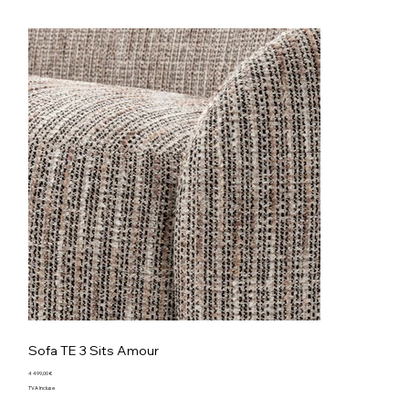
Sofa TE 3 Sits Amour
Prix
4 499,00 €
TVA Incluse