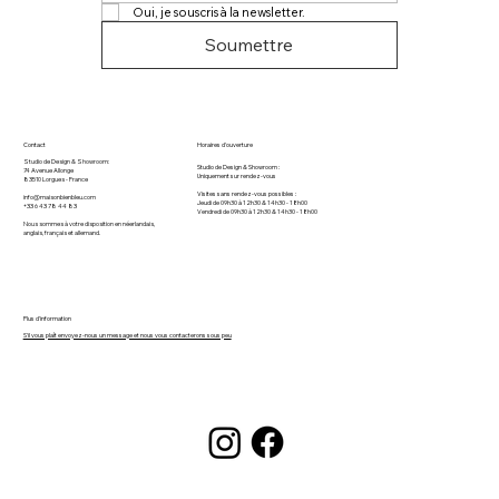
Oui, je souscris à la newsletter.
Soumettre
Contact
Horaires d'ouverture
Studio de Design & Showroom:
Studio de Design & Showroom :
74 Avenue Allonge
Uniquement sur rendez-vous
83510 Lorgues​ - France
Visites sans rendez-vous possibles :
info@maisonbienbleu.com
Jeudi de 09h30 à 12h30 & 14h30 - 18h00
+33 6 43 78 44 83
Vendredi de 09h30 à 12h30 & 14h30 - 18h00
Nous sommes à votre disposition en néerlandais,
anglais, français et allemand.
Plus d'information
S'il vous plaît envoyez-nous un message et nous vous contacterons sous peu