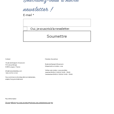
newsletter ! 
E-mail
*
Oui, je souscris à la newsletter.
Soumettre
Contact
Horaires d'ouverture
Studio de Design & Showroom:
Studio de Design & Showroom :
74 Avenue Allonge
Uniquement sur rendez-vous
83510 Lorgues​ - France
Visites sans rendez-vous possibles :
info@maisonbienbleu.com
Jeudi de 09h30 à 12h30 & 14h30 - 18h00
+33 6 43 78 44 83
Vendredi de 09h30 à 12h30 & 14h30 - 18h00
Nous sommes à votre disposition en néerlandais,
anglais, français et allemand.
Plus d'information
S'il vous plaît envoyez-nous un message et nous vous contacterons sous peu