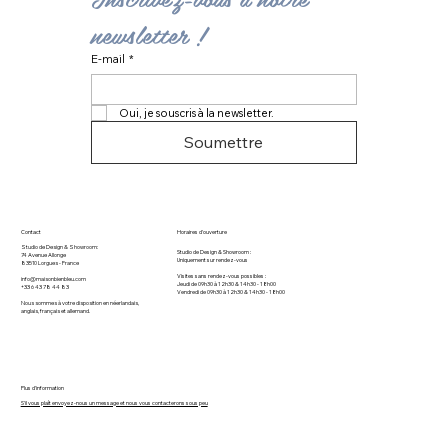
newsletter ! 
E-mail
*
Oui, je souscris à la newsletter.
Soumettre
Contact
Horaires d'ouverture
Studio de Design & Showroom:
Studio de Design & Showroom :
74 Avenue Allonge
Uniquement sur rendez-vous
83510 Lorgues​ - France
Visites sans rendez-vous possibles :
info@maisonbienbleu.com
Jeudi de 09h30 à 12h30 & 14h30 - 18h00
+33 6 43 78 44 83
Vendredi de 09h30 à 12h30 & 14h30 - 18h00
Nous sommes à votre disposition en néerlandais,
anglais, français et allemand.
Plus d'information
S'il vous plaît envoyez-nous un message et nous vous contacterons sous peu